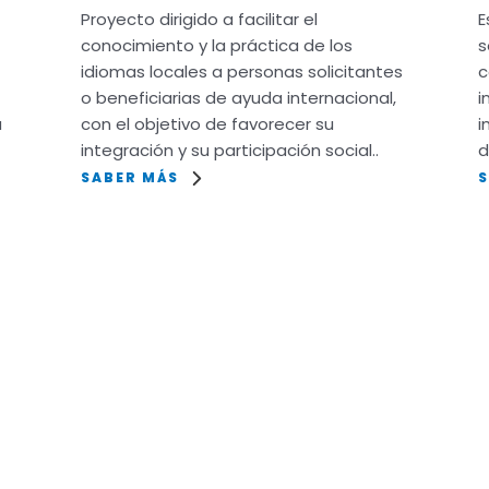
Proyecto dirigido a facilitar el
E
conocimiento y la práctica de los
s
idiomas locales a personas solicitantes
c
o beneficiarias de ayuda internacional,
i
a
con el objetivo de favorecer su
i
integración y su participación social..
d
SABER MÁS