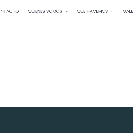
NTACTO
QUIENES SOMOS
QUE HACEMOS
GALE
Fundación Manuel Calvo: Inspi