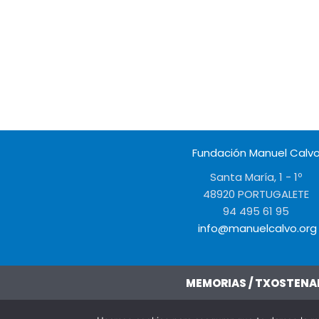
Fundación Manuel Calv
Santa María, 1 - 1º
48920 PORTUGALETE
94 495 61 95
info@manuelcalvo.org
MEMORIAS / TXOSTENA