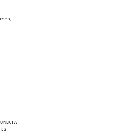
emos,
ONEKTA
ODS