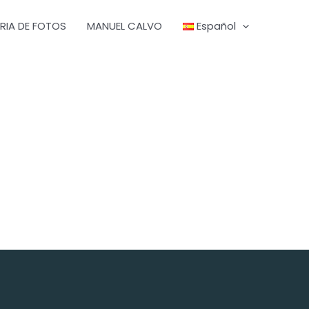
RIA DE FOTOS
MANUEL CALVO
Español
rando el Futuro, Honrando el Pasado.